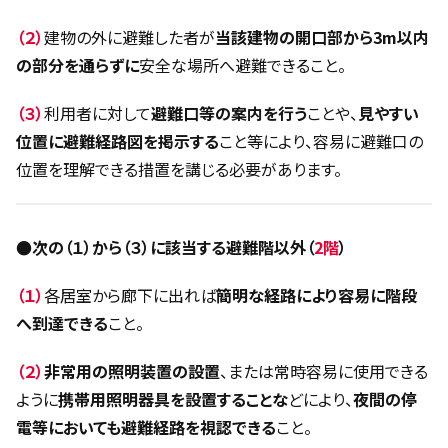
（２）
建物の外に避難した者が
当該建物の開口部から3m以内
の部分を通らずに
安全な場所へ避難できること。
（３）
利用者に対して
避難口等の案内を行う
ことや、
見やすい
位置に避難経路図を掲示する
こと等により、容易に避難口の
位置を理解できる措置を講じる必要があります。
●次の（１）から（３）に該当する避難階以外（
2階
）
（１）
各居室から廊下に出れば
簡明な経路により容易に階段
へ到達できる
こと。
（２）
非常用の照明装置の設置
、または常時容易に使用できる
ように
携帯用照明器具を設置することな
どにより、
夜間の停
電等においても避難経路を視認できる
こと。