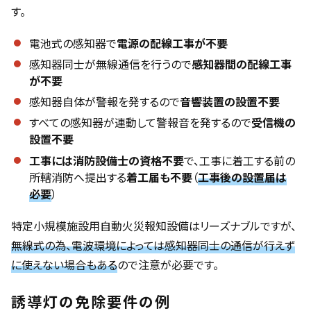
す。
電池式の感知器で
電源の配線工事が不要
感知器同士が無線通信を行うので
感知器間の配線工事
が不要
感知器自体が警報を発するので
音響装置の設置不要
すべての感知器が連動して警報音を発するので
受信機の
設置不要
工事には消防設備士の資格不要
で、工事に着工する前の
所轄消防へ提出する
着工届も不要
（
工事後の設置届は
必要
）
特定小規模施設用自動火災報知設備はリーズナブルですが、
無線式の為、電波環境によっては感知器同士の通信が行えず
に使えない場合もある
ので注意が必要です。
誘導灯の免除要件の例