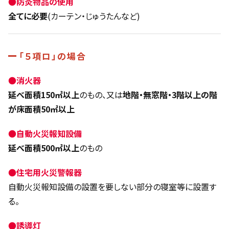
●
防炎物品の使用
全てに必要
(カーテン・じゅうたんなど)
「５項ロ」の場合
●
消火器
延べ面積150㎡以上
のもの、又は
地階・無窓階・3階以上の階
が床面積50㎡以上
●
自動火災報知設備
延べ面積500㎡以上
のもの
●
住宅用火災警報器
自動火災報知設備の設置を要しない部分の寝室等に設置す
る。
●
誘導灯