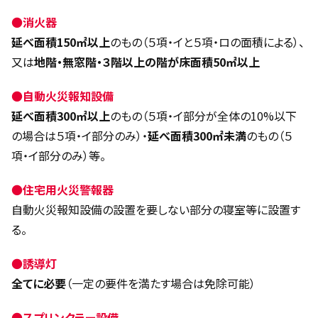
●
消火器
延べ面積150㎡以上
のもの（５項・イと５項・ロの面積による）、
又は
地階・無窓階・３階以上の階が床面積50㎡以上
●
自動火災報知設備
延べ面積300㎡以上
のもの（５項・イ部分が全体の10%以下
の場合は５項・イ部分のみ）・
延べ面積300㎡未満
のもの（５
項・イ部分のみ）等。
●
住宅用火災警報器
自動火災報知設備の設置を要しない部分の寝室等に設置す
る。
●
誘導灯
全てに必要
（一定の要件を満たす場合は免除可能）
●
スプリンクラー設備