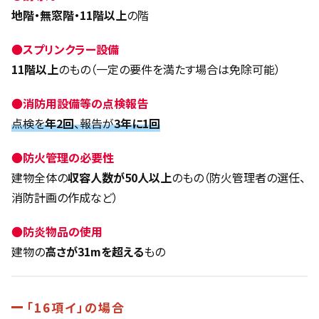
地階・無窓階・11階以上
の階
●
スプリンクラー設備
11階以上
のもの（一定の要件を満たす場合は免除可能）
●
消防用設備等の点検報告
点検を
年2回
、報告が
3年に1回
●
防火管理の必要性
建物全体の
収容人数が50人以上
のもの（防火管理者の選任、
消防計画の作成など）
●
防炎物品の使用
建物の
高さが31mを超える
もの
「16項イ」の場合