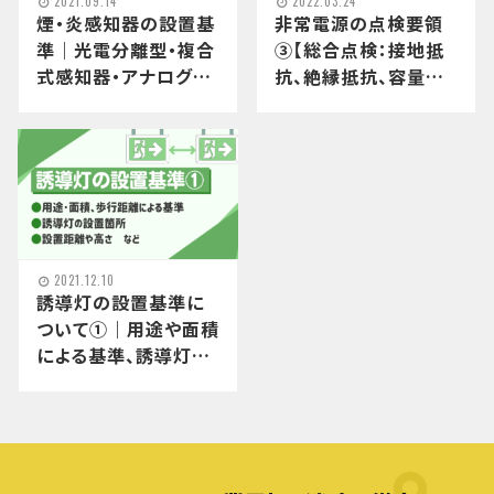
2021.09.14
2022.03.24
煙・炎感知器の設置基
非常電源の点検要領
準｜光電分離型・複合
③【総合点検：接地抵
式感知器・アナログ式
抗、絶縁抵抗、容量な
感知器などについて解
ど】
説！
2021.12.10
誘導灯の設置基準に
ついて①｜用途や面積
による基準、誘導灯設
置距離や高さなどを詳
しく解説！