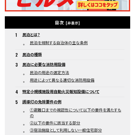
目次
民泊とは？
民泊を規制する自治体の主な条例
民泊の種類
民泊に必要な消防用設備
民泊の用途の選定方法
用途によって異なる適切な消防用設備
特定小規模施設用自動火災報知設備について
誘導灯の免除要件の例
①避難口までの視認性について以下の要件を満たすも
の
②以下の要件に該当する部分
③宿泊施設として利用しない一般住宅部分