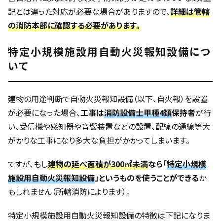
記とは違った対応が必要な場合がありますので、
詳細は管轄
の消防本部に確認する必要があります。
特定小規模施設用自動火災報知設備につ
いて
建物の用途判断で自動火災報知設備（以下、自火報）を設置
が必要になった場合、
工事は
消防設備士甲種4類
保持者
が行
い、受信機や感知器や音響装置などの設置、配線の通線等大
がかりな工事になり多大な負担がかかってしまいます。
ですが、もし
建物の延べ面積が300㎡未満
なら「
特定小規模
施設用自動火災報知設備
」というものを使うことができる
か
もしれません（所轄消防によります）。
特定小規模施設用自動火災報知設備の特徴は下記になりま