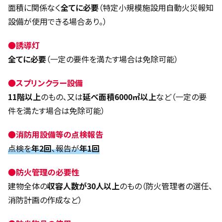
面積に関係なく
全てに必要
（特定小規模施設用自動火災報知
設備が使用できる場合あり。）
●
誘導灯
全てに必要
（一定の要件を満たす場合は免除可能）
●
スプリンクラー設備
11階以上
のもの、又は
延べ面積6000㎡以上
など（一定の要
件を満たす場合は免除可能）
●
消防用設備等の点検報告
点検を
年2回
、報告が
年1回
●
防火管理の必要性
建物全体の
収容人数が30人以上
のもの（防火管理者の選任、
消防計画の作成など）