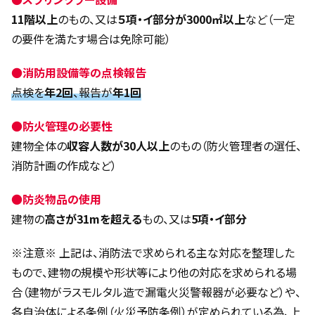
11階以上
のもの、又は
５項・イ部分が3000㎡以上
など（一定
の要件を満たす場合は免除可能）
●
消防用設備等の点検報告
点検を
年2回
、報告が
年1回
●
防火管理の必要性
建物全体の
収容人数が30人以上
のもの（防火管理者の選任、
消防計画の作成など）
●
防炎物品の使用
建物の
高さが31mを超える
もの、又は
5項・イ部分
※注意※ 上記は、消防法で求められる主な対応を整理した
もので、建物の規模や形状等により他の対応を求められる場
合（建物がラスモルタル造で漏電火災警報器が必要など）や、
各自治体による条例（火災予防条例）が定められている為、上