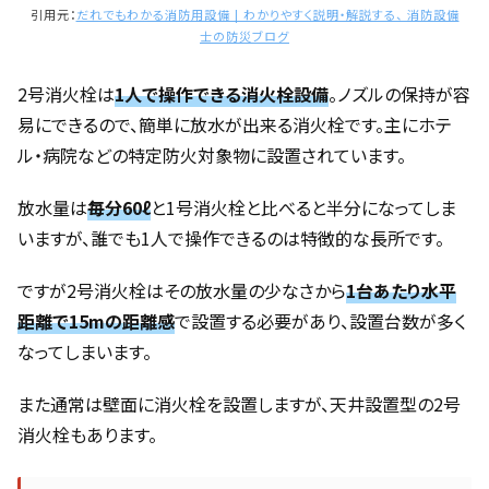
引用元：
だれでもわかる消防用設備 | わかりやすく説明・解説する、 消防設備
士の防災ブログ
2号消火栓は
1人で操作できる消火栓設備
。ノズルの保持が容
易にできるので、簡単に放水が出来る消火栓です。主にホテ
ル・病院などの特定防火対象物に設置されています。
放水量は
毎分60ℓ
と1号消火栓と比べると半分になってしま
いますが、誰でも1人で操作できるのは特徴的な長所です。
ですが2号消火栓はその放水量の少なさから
1台あたり水平
距離で15mの距離感
で設置する必要があり、設置台数が多く
なってしまいます。
また通常は壁面に消火栓を設置しますが、天井設置型の2号
消火栓もあります。