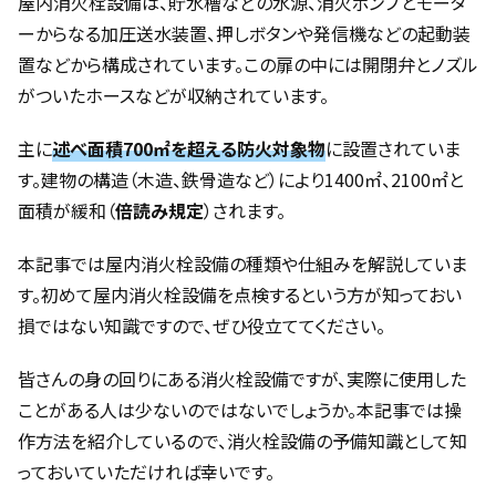
屋内消火栓設備は、貯水槽などの水源、消火ポンプとモータ
ーからなる加圧送水装置、押しボタンや発信機などの起動装
置などから構成されています。この扉の中には開閉弁とノズル
がついたホースなどが収納されています。
主に
述べ面積700㎡を超える防火対象物
に設置されていま
す。建物の構造（木造、鉄骨造など）により1400㎡、2100㎡と
面積が緩和（
倍読み規定
）されます。
本記事では屋内消火栓設備の種類や仕組みを解説していま
す。初めて屋内消火栓設備を点検するという方が知っておい
損ではない知識ですので、ぜひ役立ててください。
皆さんの身の回りにある消火栓設備ですが、実際に使用した
ことがある人は少ないのではないでしょうか。本記事では操
作方法を紹介しているので、消火栓設備の予備知識として知
っておいていただければ幸いです。