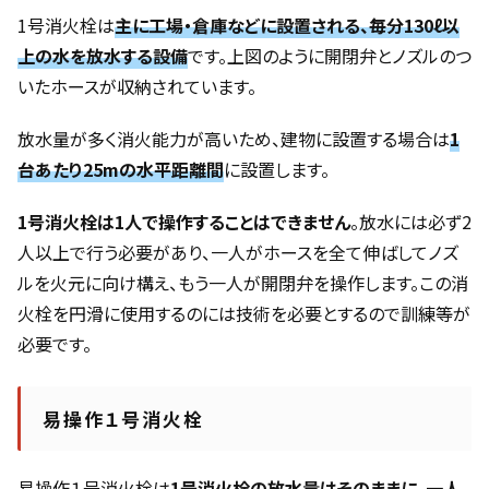
1号消火栓は
主に工場・倉庫などに設置される、毎分130ℓ以
上の水を放水する設備
です。上図のように開閉弁とノズルのつ
いたホースが収納されています。
放水量が多く消火能力が高いため、建物に設置する場合は
1
台あたり25mの水平距離間
に設置します。
1号消火栓は1人で操作することはできません
。放水には必ず2
人以上で行う必要があり、一人がホースを全て伸ばしてノズ
ルを火元に向け構え、もう一人が開閉弁を操作します。この消
火栓を円滑に使用するのには技術を必要とするので訓練等が
必要です。
易操作１号消火栓
易操作１号消火栓は
1号消火栓の放水量はそのままに、
一人